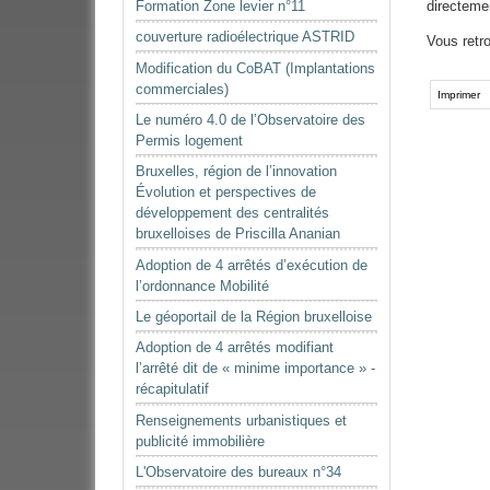
Formation Zone levier n°11
directemen
couverture radioélectrique ASTRID
Vous retr
Modification du CoBAT (Implantations
Actions
commerciales)
sur
Imprimer
le
Le numéro 4.0 de l’Observatoire des
document
Permis logement
Bruxelles, région de l’innovation
Évolution et perspectives de
développement des centralités
bruxelloises de Priscilla Ananian
Adoption de 4 arrêtés d’exécution de
l’ordonnance Mobilité
Le géoportail de la Région bruxelloise
Adoption de 4 arrêtés modifiant
l’arrêté dit de « minime importance » -
récapitulatif
Renseignements urbanistiques et
publicité immobilière
L'Observatoire des bureaux n°34