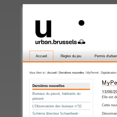
Accueil
Règles du jeu
Permis d'urba
Vous êtes ici :
Accueil
/
Dernières nouvelles
/
MyPermit : Digitalisatio
MyPer
Navigation
Dernières nouvelles
13/06/2
Bureaux du passé, habitants du
Elle est 
présent
Cette nouv
L'Observatoire des bureaux n°32
Schéma directeur Schaerbeek-
Désormais 