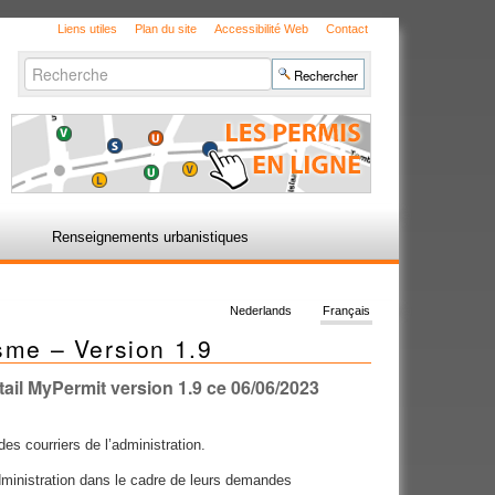
Liens utiles
Plan du site
Accessibilité Web
Contact
Chercher par
Recherche
avancée…
Renseignements urbanistiques
Nederlands
Français
isme – Version 1.9
tail MyPermit version 1.9 ce 06/06/2023
es courriers de l’administration.
administration dans le cadre de leurs demandes