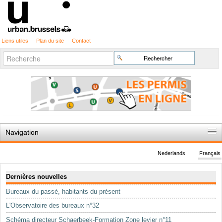
Liens utiles
Plan du site
Contact
Recherche
Chercher par
avancée…
Navigation
Accueil
Nederlands
Français
Règles du jeu
Navigation
Dernières nouvelles
Permis d'urbanisme
Bureaux du passé, habitants du présent
Cartographie
L'Observatoire des bureaux n°32
Etudes et publications
Schéma directeur Schaerbeek-Formation Zone levier n°11