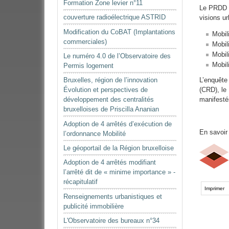
Formation Zone levier n°11
Le PRDD c
couverture radioélectrique ASTRID
visions u
Modification du CoBAT (Implantations
Mobil
commerciales)
Mobil
Mobil
Le numéro 4.0 de l’Observatoire des
Mobil
Permis logement
L’enquête
Bruxelles, région de l’innovation
(CRD), le
Évolution et perspectives de
manifest
développement des centralités
bruxelloises de Priscilla Ananian
Adoption de 4 arrêtés d’exécution de
En savoir
l’ordonnance Mobilité
Le géoportail de la Région bruxelloise
Adoption de 4 arrêtés modifiant
l’arrêté dit de « minime importance » -
Actions
récapitulatif
sur
Imprimer
Renseignements urbanistiques et
le
publicité immobilière
document
L'Observatoire des bureaux n°34