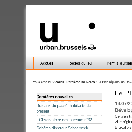
Accueil
Règles du jeu
Permis d'urba
Vous êtes ici :
Accueil
/
Dernières nouvelles
/
Le Plan régional de Dé
Le P
Navigation
Dernières nouvelles
13/07/2
Bureaux du passé, habitants du
Dévelo
présent
Ce plan tr
L'Observatoire des bureaux n°32
ville-régi
Bruxelloi
Schéma directeur Schaerbeek-