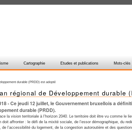
nisme
Cartographie
Etudes et publications
Mots-clés
veloppement durable (PRDD) est adopté
lan régional de Développement durable 
018
- Ce jeudi 12 juillet, le Gouvernement bruxellois a défin
ppement durable (PRDD).
ace la vision territoriale à l’horizon 2040. Le territoire doit être vu comme le l
on doit affronter : le défi de la mixité sociale, de l’essor démographique, du r
s, de l’accessibilité du logement, de la congestion autoroutière et des questi