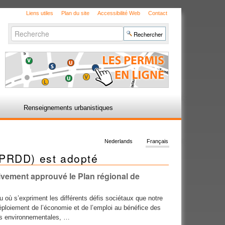
Liens utiles
Plan du site
Accessibilité Web
Contact
Chercher par
Recherche
avancée…
Renseignements urbanistiques
Nederlands
Français
(PRDD) est adopté
itivement approuvé le Plan régional de
ieu où s’expriment les différents défis sociétaux que notre
edéploiement de l’économie et de l’emploi au bénéfice des
ons environnementales, …