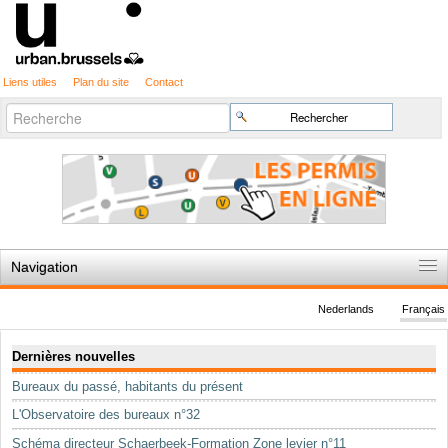
Liens utiles
Plan du site
Contact
Recherche
Chercher par
avancée…
Navigation
Accueil
Nederlands
Français
Règles du jeu
Navigation
Dernières nouvelles
Permis d'urbanisme
Bureaux du passé, habitants du présent
Cartographie
L'Observatoire des bureaux n°32
Etudes et publications
Schéma directeur Schaerbeek-Formation Zone levier n°11