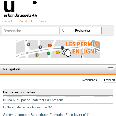
Liens utiles
Plan du site
Contact
Recherche
Chercher par
avancée…
Navigation
Accueil
Nederlands
Français
Règles du jeu
Navigation
Dernières nouvelles
Permis d'urbanisme
Bureaux du passé, habitants du présent
Cartographie
L'Observatoire des bureaux n°32
Etudes et publications
Schéma directeur Schaerbeek-Formation Zone levier n°11