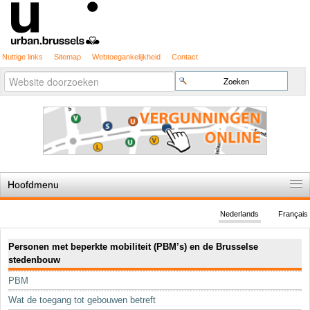
Nuttige links
Sitemap
Webtoegankelijkheid
Contact
Geavanceerd
Zoek
zoeken...
Hoofdmenu
Home
Nederlands
Français
De spelregels
Navigatie
Personen met beperkte mobiliteit (PBM’s) en de Brusselse
Stedenbouwkundige vergunning
stedenbouw
Cartografie
PBM
Studies en publicaties
Wat de toegang tot gebouwen betreft