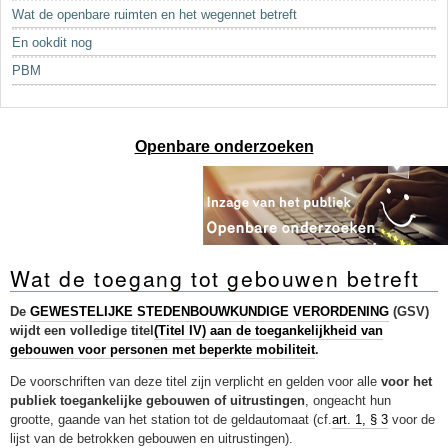
Sleutelwoorden
Wat de openbare ruimten en het wegennet betreft
Stedenbouwkundige inlichtingen
En ookdit nog
PBM
Openbare onderzoeken
Wat de toegang tot gebouwen betreft
De
GEWESTELIJKE STEDENBOUWKUNDIGE VERORDENING
(GSV)
wijdt een volledige titel
(Titel IV) aan de toegankelijkheid van
gebouwen voor personen met beperkte mobiliteit
.
De voorschriften van deze titel zijn verplicht en gelden voor alle
voor het
publiek toegankelijke gebouwen of uitrustingen
, ongeacht hun
grootte, gaande van het station tot de geldautomaat (cf.
art. 1, § 3
voor de
lijst van de betrokken gebouwen en uitrustingen).