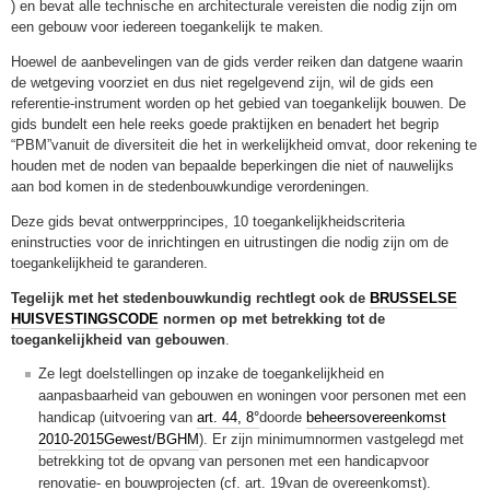
) en bevat alle technische en architecturale vereisten die nodig zijn om
een gebouw voor iedereen toegankelijk te maken.
Hoewel de aanbevelingen van de gids verder reiken dan datgene waarin
de wetgeving voorziet en dus niet regelgevend zijn, wil de gids een
referentie-instrument worden op het gebied van toegankelijk bouwen. De
gids bundelt een hele reeks goede praktijken en benadert het begrip
“PBM”vanuit de diversiteit die het in werkelijkheid omvat, door rekening te
houden met de noden van bepaalde beperkingen die niet of nauwelijks
aan bod komen in de stedenbouwkundige verordeningen.
Deze gids bevat ontwerpprincipes, 10 toegankelijkheidscriteria
eninstructies voor de inrichtingen en uitrustingen die nodig zijn om de
toegankelijkheid te garanderen.
Tegelijk met het stedenbouwkundig rechtlegt ook de
BRUSSELSE
HUISVESTINGSCODE
normen op met betrekking tot de
toegankelijkheid van gebouwen
.
Ze legt doelstellingen op inzake de toegankelijkheid en
aanpasbaarheid van gebouwen en woningen voor personen met een
handicap (uitvoering van
art. 44, 8°
doorde
beheersovereenkomst
2010-2015Gewest/BGHM
). Er zijn minimumnormen vastgelegd met
betrekking tot de opvang van personen met een handicapvoor
renovatie- en bouwprojecten (cf. art. 19van de overeenkomst).