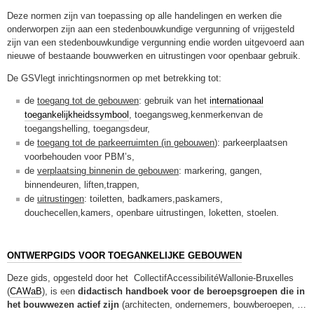
Deze normen zijn van toepassing op alle handelingen en werken die
onderworpen zijn aan een stedenbouwkundige vergunning of vrijgesteld
zijn van een stedenbouwkundige vergunning endie worden uitgevoerd aan
nieuwe of bestaande bouwwerken en uitrustingen voor openbaar gebruik.
De GSVlegt inrichtingsnormen op met betrekking tot:
de
toegang tot de gebouwen
: gebruik van het
internationaal
toegankelijkheidssymbool
, toegangsweg,kenmerkenvan de
toegangshelling, toegangsdeur,
de
toegang tot de parkeerruimten (in gebouwen
): parkeerplaatsen
voorbehouden voor PBM’s,
de
verplaatsing binnenin de gebouwen
: markering, gangen,
binnendeuren, liften,trappen,
de
uitrustingen
: toiletten, badkamers,paskamers,
douchecellen,kamers, openbare uitrustingen, loketten, stoelen.
ONTWERPGIDS VOOR TOEGANKELIJKE GEBOUWEN
Deze gids, opgesteld door het CollectifAccessibilitéWallonie-Bruxelles
(
CAWaB
), is een
didactisch handboek voor
de beroepsgroepen die in
het bouwwezen actief zijn
(architecten, ondernemers, bouwberoepen, …