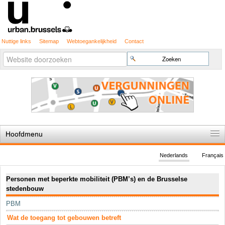
Nuttige links
Sitemap
Webtoegankelijkheid
Contact
Geavanceerd
Zoek
zoeken...
Hoofdmenu
Home
Nederlands
Français
De spelregels
Navigatie
Personen met beperkte mobiliteit (PBM’s) en de Brusselse
Stedenbouwkundige vergunning
stedenbouw
Cartografie
PBM
Studies en publicaties
Wat de toegang tot gebouwen betreft