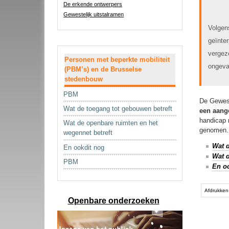
De erkende ontwerpers
Gewestelijk uitstalramen
Volgen
geïnte
Navigatie
vergeze
Personen met beperkte mobiliteit
ongeva
(PBM’s) en de Brusselse
stedenbouw
PBM
De Gewest
Wat de toegang tot gebouwen betreft
een aang
handicap 
Wat de openbare ruimten en het
genomen.
wegennet betreft
Wat d
En ookdit nog
Wat d
PBM
En oo
Document
acties
Afdrukken
Openbare onderzoeken