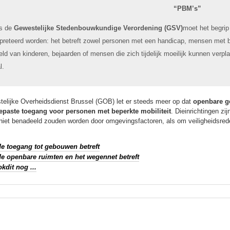
“PBM’s”
s de
Gewestelijke Stedenbouwkundige Verordening (GSV)
moet het begrip
rpreteerd worden: het betreft zowel personen met een handicap, mensen met
ld van kinderen, bejaarden of mensen die zich tijdelijk moeilijk kunnen verpl
l.
elijke Overheidsdienst Brussel (GOB) let er steeds meer op dat
openbare g
epaste toegang voor personen met beperkte mobiliteit
. Dieinrichtingen z
niet benadeeld zouden worden door omgevingsfactoren, als om veiligheidsred
e toegang tot gebouwen betreft
e openbare ruimten en het wegennet betreft
kdit nog ...