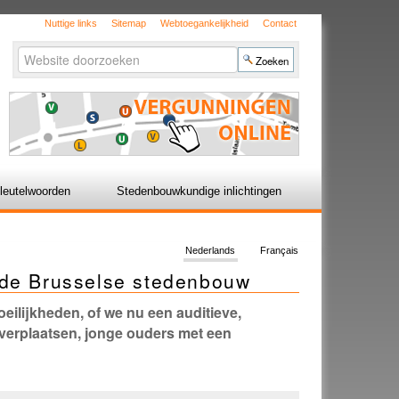
Nuttige links
Sitemap
Webtoegankelijkheid
Contact
Zoek
Geavanceerd
zoeken...
leutelwoorden
Stedenbouwkundige inlichtingen
Nederlands
Français
 de Brusselse stedenbouw
ilijkheden, of we nu een auditieve,
 verplaatsen, jonge ouders met een