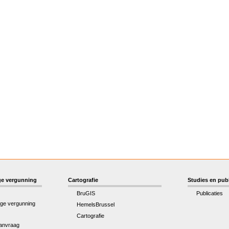
e vergunning
Cartografie
Studies en publ
BruGIS
Publicaties
ge vergunning
HemelsBrussel
Cartografie
anvraag