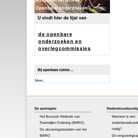
U vindt hier de lijst van
de openbare
onderzoeken en
overlegcommissies
Bij openbare ruimte ...
Bij
Meer...
openbare
ruimte
...
-
De spelregels
Stedenbouwkundig
Het Brussels Wetboek van
Wanneer is een
Ruimtelijke Ordening (BWRO)
stedenbouwkundi
nodig?
De uitvoeringsbesluiten van het
BWRO
De vergunningsa