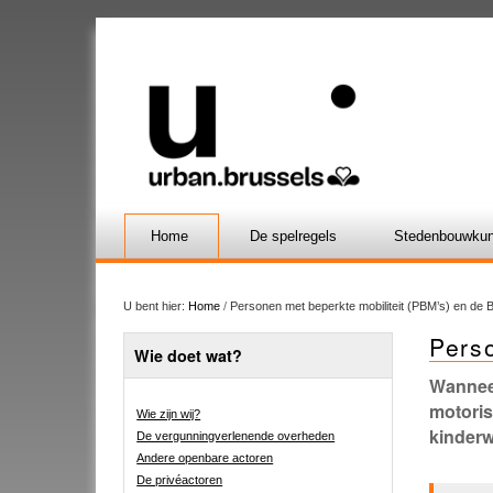
Home
De spelregels
Stedenbouwkun
U bent hier:
Home
/
Personen met beperkte mobiliteit (PBM’s) en de
Pers
Wie doet wat?
Wanneer
motoris
Wie zijn wij?
kinderw
De vergunningverlenende overheden
Andere openbare actoren
De privéactoren