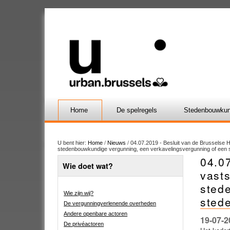
Home
De spelregels
Stedenbouwkun
U bent hier:
Home
/
Nieuws
/
04.07.2019 - Besluit van de Brusselse H
stedenbouwkundige vergunning, een verkavelingsvergunning of een 
04.07
Wie doet wat?
vasts
sted
Wie zijn wij?
sted
De vergunningverlenende overheden
Andere openbare actoren
19-07-2
De privéactoren