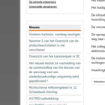
Het kader
De erkende ontwerpers
Gewestelijk uitstalramen
Het huidi
De inhoud
hoorzitti
Navigatie
De verzoe
Nieuws
Gisteren kantoren, vandaag woningen
De oproep
weg naar 
Nummer 2 van het Overzicht van de
productieactiviteiten is net
Het colle
verschenen
elektroni
Overzicht van het kantorenpark nr 32
De instem
rechtsgev
Het nieuwe besluit tot vaststelling van
de samenstelling van het dossier van
Inwerking
de aanvraag voor een
stedenbouwkundige vergunning werd
Document
gepubliceerd !
acties
Afdrukken
Richtschema hefboomgebied nr. 11
Schaarbeek-Vorming
ASTRID-radiodekking