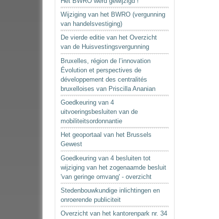
Het BWRO werd gewijzigd !
Wijziging van het BWRO (vergunning
van handelsvestiging)
De vierde editie van het Overzicht
van de Huisvestingsvergunning
Bruxelles, région de l’innovation
Évolution et perspectives de
développement des centralités
bruxelloises van Priscilla Ananian
Goedkeuring van 4
uitvoeringsbesluiten van de
mobiliteitsordonnantie
Het geoportaal van het Brussels
Gewest
Goedkeuring van 4 besluiten tot
wijziging van het zogenaamde besluit
'van geringe omvang' - overzicht
Stedenbouwkundige inlichtingen en
onroerende publiciteit
Overzicht van het kantorenpark nr. 34