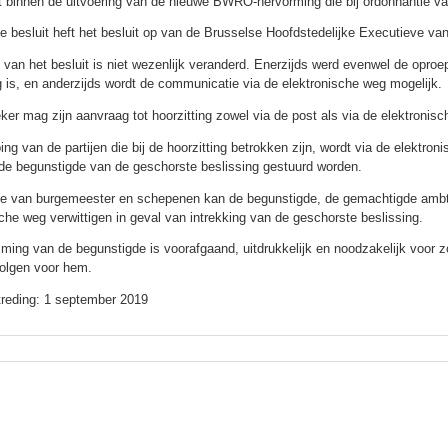
t binnen de uitvoering van de nieuwe BWRO-hervorming die bij ordonnantie v
ge besluit heft het besluit op van de Brusselse Hoofdstedelijke Executieve van
 van het besluit is niet wezenlijk veranderd. Enerzijds werd evenwel de opro
ng is, en anderzijds wordt de communicatie via de elektronische weg mogelijk.
ker mag zijn aanvraag tot hoorzitting zowel via de post als via de elektroni
ing van de partijen die bij de hoorzitting betrokken zijn, wordt via de elektr
de begunstigde van de geschorste beslissing gestuurd worden.
ge van burgemeester en schepenen kan de begunstigde, de gemachtigde ambt
sche weg verwittigen in geval van intrekking van de geschorste beslissing.
ming van de begunstigde is voorafgaand, uitdrukkelijk en noodzakelijk voor zo
olgen voor hem.
treding: 1 september 2019