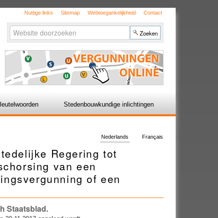
Nuttige links
Sitemap
Webtoegankelijkheid
Contact
Zoek
Geavanceerd
zoeken...
leutelwoorden
Stedenbouwkundige inlichtingen
Nederlands
Français
tedelijke Regering tot
 schorsing van een
ingsvergunning of een
ch Staatsblad.