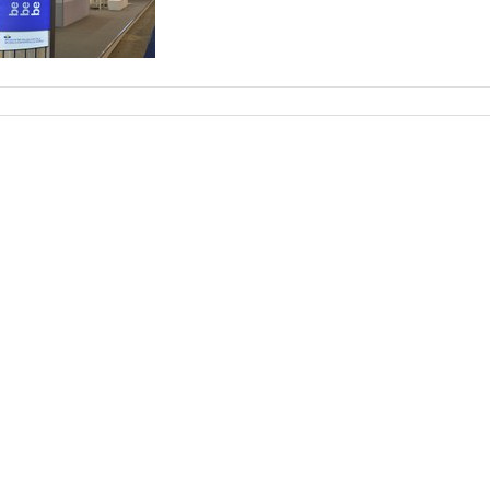
Document
acties