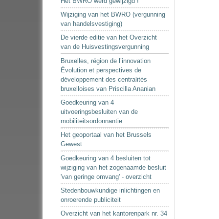
Het BWRO werd gewijzigd !
Wijziging van het BWRO (vergunning
van handelsvestiging)
De vierde editie van het Overzicht
van de Huisvestingsvergunning
Bruxelles, région de l’innovation
Évolution et perspectives de
développement des centralités
bruxelloises van Priscilla Ananian
Goedkeuring van 4
uitvoeringsbesluiten van de
mobiliteitsordonnantie
Het geoportaal van het Brussels
Gewest
Goedkeuring van 4 besluiten tot
wijziging van het zogenaamde besluit
'van geringe omvang' - overzicht
Stedenbouwkundige inlichtingen en
onroerende publiciteit
Overzicht van het kantorenpark nr. 34