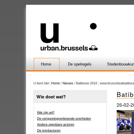
Home
De spelregels
Stedenbouwkun
U bent hier:
Home
/
Nieuws
/
Batibouw 2016 : www.brusselsatbatibou
Bati
Wie doet wat?
26-02-2
Wie zijn wij?
De vergunningverlenende overheden
Andere openbare actoren
De privéactoren