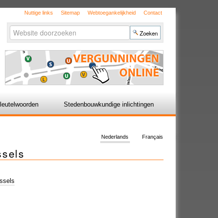
Nuttige links
Sitemap
Webtoegankelijkheid
Contact
Zoek
Geavanceerd
zoeken...
leutelwoorden
Stedenbouwkundige inlichtingen
Nederlands
Français
ssels
ssels