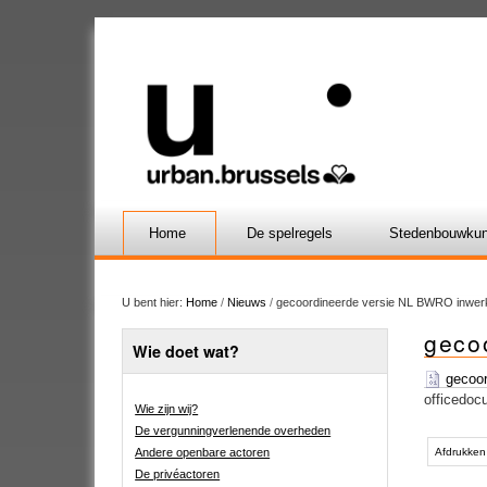
Home
De spelregels
Stedenbouwkun
U bent hier:
Home
/
Nieuws
/
gecoordineerde versie NL BWRO inwerk
geco
Wie doet wat?
gecoor
officedoc
Wie zijn wij?
De vergunningverlenende overheden
Document
acties
Andere openbare actoren
Afdrukken
De privéactoren