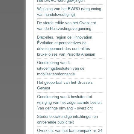
Het BWRO werd gewijzigd !
Wijziging van het BWRO (vergunning
van handelsvestiging)
De vierde editie van het Overzicht
van de Huisvestingsvergunning
Bruxelles, région de l’innovation
Évolution et perspectives de
développement des centralités
bruxelloises van Priscilla Ananian
Goedkeuring van 4
uitvoeringsbesluiten van de
mobiliteitsordonnantie
Het geoportaal van het Brussels
Gewest
Goedkeuring van 4 besluiten tot
wijziging van het zogenaamde besluit
'van geringe omvang' - overzicht
Stedenbouwkundige inlichtingen en
onroerende publiciteit
Overzicht van het kantorenpark nr. 34