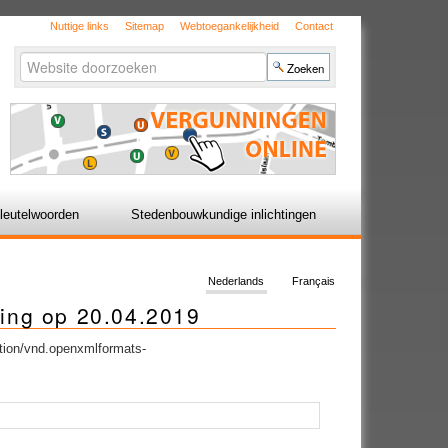
Nuttige links
Sitemap
Webtoegankelijkheid
Contact
Zoek
Geavanceerd
zoeken...
leutelwoorden
Stedenbouwkundige inlichtingen
Nederlands
Français
ing op 20.04.2019
tion/vnd.openxmlformats-