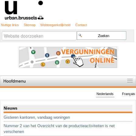
Nuttige links
Sitemap
Webtoegankelijkheid
Contact
Geavanceerd
Zoek
zoeken...
Hoofdmenu
Home
Nederlands
Français
De spelregels
Navigatie
Nieuws
Stedenbouwkundige vergunning
Gisteren kantoren, vandaag woningen
Cartografie
Nummer 2 van het Overzicht van de productieactiviteiten is net
Studies en publicaties
verschenen