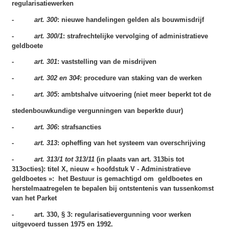
regularisatiewerken
-
art. 300
: nieuwe handelingen gelden als bouwmisdrijf
-
art. 300/1
: strafrechtelijke vervolging of administratieve
geldboete
-
art. 301
: vaststelling van de misdrijven
-
art. 302 en 304
: procedure van staking van de werken
-
art. 305
: ambtshalve uitvoering (niet meer beperkt tot de
stedenbouwkundige vergunningen van beperkte duur)
-
art. 306
: strafsancties
-
art. 313
: opheffing van het systeem van overschrijving
-
art. 313/1 tot 313/11
(in plaats van art. 313bis tot
313octies): titel X, nieuw « hoofdstuk V - Administratieve
geldboetes »: het Bestuur is gemachtigd om geldboetes en
herstelmaatregelen te bepalen bij ontstentenis van tussenkomst
van het Parket
- art. 330, § 3: regularisatievergunning voor werken
uitgevoerd tussen 1975 en 1992.