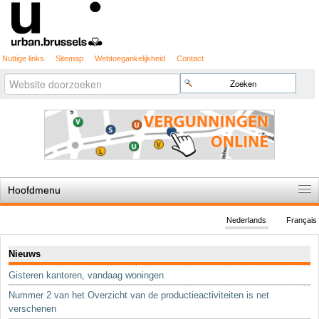
Nuttige links
Sitemap
Webtoegankelijkheid
Contact
Geavanceerd
Zoek
zoeken...
Hoofdmenu
Home
Nederlands
Français
De spelregels
Navigatie
Nieuws
Stedenbouwkundige vergunning
Gisteren kantoren, vandaag woningen
Cartografie
Nummer 2 van het Overzicht van de productieactiviteiten is net
Studies en publicaties
verschenen